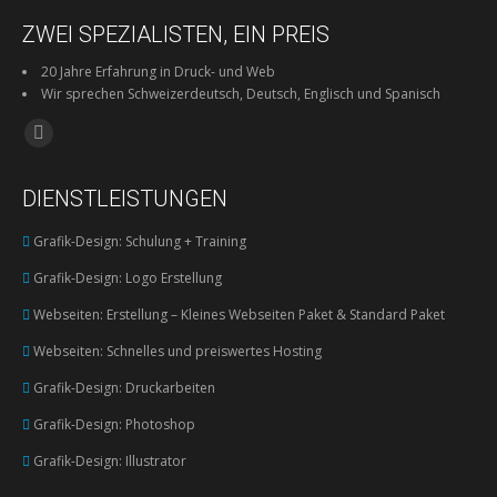
ZWEI SPEZIALISTEN, EIN PREIS
20 Jahre Erfahrung in Druck- und Web
Wir sprechen Schweizerdeutsch, Deutsch, Englisch und Spanisch
Finden Sie uns auf:
Facebook
page
DIENSTLEISTUNGEN
opens
in
Grafik-Design: Schulung + Training
new
Grafik-Design: Logo Erstellung
window
Webseiten: Erstellung – Kleines Webseiten Paket & Standard Paket
Webseiten: Schnelles und preiswertes Hosting
Grafik-Design: Druckarbeiten
Grafik-Design: Photoshop
Grafik-Design: Illustrator