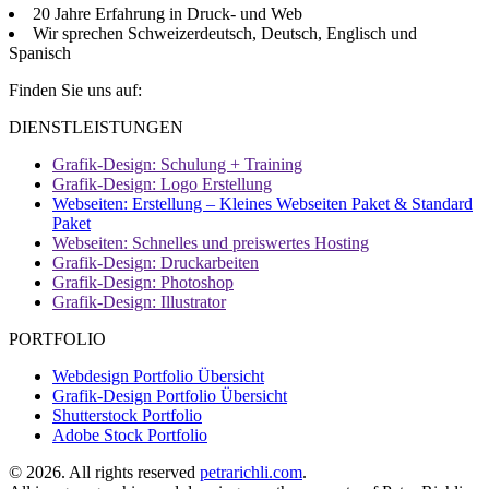
20 Jahre Erfahrung in Druck- und Web
Wir sprechen Schweizerdeutsch, Deutsch, Englisch und
Spanisch
Finden Sie uns auf:
Facebook
DIENSTLEISTUNGEN
page
Grafik-Design: Schulung + Training
opens
Grafik-Design: Logo Erstellung
in
Webseiten: Erstellung – Kleines Webseiten Paket & Standard
new
Paket
window
Webseiten: Schnelles und preiswertes Hosting
Grafik-Design: Druckarbeiten
Grafik-Design: Photoshop
Grafik-Design: Illustrator
PORTFOLIO
Webdesign Portfolio Übersicht
Grafik-Design Portfolio Übersicht
Shutterstock Portfolio
Adobe Stock Portfolio
©
2026. All rights reserved
petrarichli.com
.