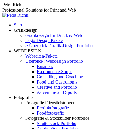
Zum
Petra Richli
Inhalt
Professional Solutions for Print and Web
springen
Start
Grafikdesign
Grafikdesign für Druck & Web
Logo-Design Pakete
> Überblick: Grafik-Design Portfolio
WEBDESIGN
Webseiten-Pakete
Überblick: Webdesign Portfolio
Business
E-commerce Shops
Consulting and Coaching
Food and Gastronomy
Creative and Portfolio
Adventure and Sports
Fotografie
Fotografie Dienstleistungen
Produktfotografie
Foodfotografie
Fotografie & Stockbilder Portfolios
Shutterstock Portfolio
Adobe Stock Portfolio