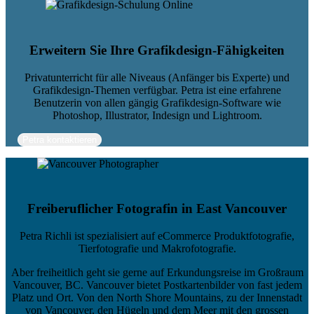
Erweitern Sie Ihre Grafikdesign-Fähigkeiten
Privatunterricht für alle Niveaus (Anfänger bis Experte) und
Grafikdesign-Themen verfügbar. Petra ist eine erfahrene
Benutzerin von allen gängig Grafikdesign-Software wie
Photoshop, Illustrator, Indesign und Lightroom.
Petra kontaktieren
Freiberuflicher Fotografin in East Vancouver
Petra Richli ist spezialisiert auf eCommerce Produktfotografie,
Tierfotografie und Makrofotografie.
Aber freiheitlich geht sie gerne auf Erkundungsreise im Großraum
Vancouver, BC. Vancouver bietet Postkartenbilder von fast jedem
Platz und Ort. Von den North Shore Mountains, zu der Innenstadt
von Vancouver, den Hügeln und dem Meer mit den grossen