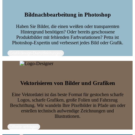
Bildnachbearbeitung in Photoshop
Haben Sie Bilder, die einen weißen oder transparenten
Hintergrund benötigen? Oder bereits geschossene
Produktbilder mit fehlenden Farbvariationen? Petra ist
Photoshop-Expertin und verbessert jedes Bild oder Grafik.
Grafikdesign-Dienstleistungen
Vektorisieren von Bilder und Grafiken
Eine Vektordatei ist das beste Format für gestochen scharfe
Logos, scharfe Grafiken, große Folien und Fahrzeug
Beschriftung. Wir wandeln Ihre Pixelbilder in Pfade um oder
erstellen technisch aufwendige Zeichnungen und
Illustrationen.
Offerte anfragen