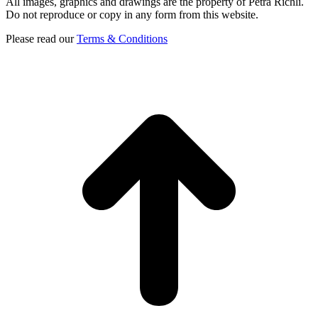
All images, graphics and drawings are the property of Petra Richli.
Do not reproduce or copy in any form from this website.
Please read our
Terms & Conditions
t
T