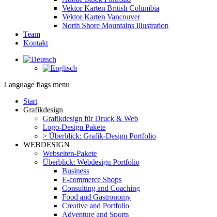
Vektor Karten British Columbia
Vektor Karten Vancouver
North Shore Mountains Illustration
Team
Kontakt
Facebook
page
opens
Language flags menu
in
new
Start
window
Grafikdesign
Grafikdesign für Druck & Web
Logo-Design Pakete
> Überblick: Grafik-Design Portfolio
WEBDESIGN
Webseiten-Pakete
Überblick: Webdesign Portfolio
Business
E-commerce Shops
Consulting and Coaching
Food and Gastronomy
Creative and Portfolio
Adventure and Sports