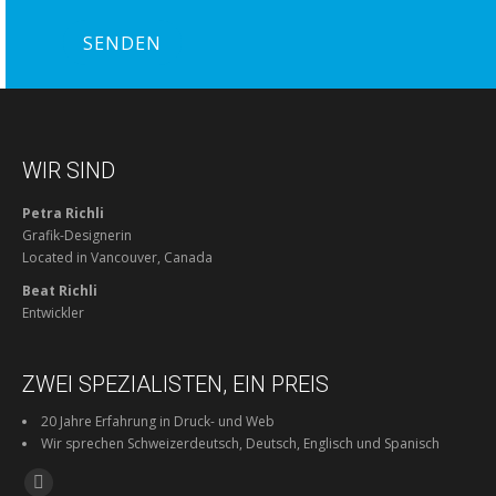
WIR SIND
Petra Richli
Grafik-Designerin
Located in Vancouver, Canada
Beat Richli
Entwickler
ZWEI SPEZIALISTEN, EIN PREIS
20 Jahre Erfahrung in Druck- und Web
Wir sprechen Schweizerdeutsch, Deutsch, Englisch und Spanisch
Finden Sie uns auf:
Facebook