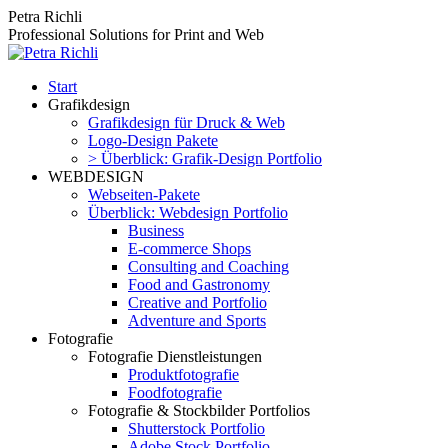
Zum
Petra Richli
Inhalt
Professional Solutions for Print and Web
springen
Start
Grafikdesign
Grafikdesign für Druck & Web
Logo-Design Pakete
> Überblick: Grafik-Design Portfolio
WEBDESIGN
Webseiten-Pakete
Überblick: Webdesign Portfolio
Business
E-commerce Shops
Consulting and Coaching
Food and Gastronomy
Creative and Portfolio
Adventure and Sports
Fotografie
Fotografie Dienstleistungen
Produktfotografie
Foodfotografie
Fotografie & Stockbilder Portfolios
Shutterstock Portfolio
Adobe Stock Portfolio