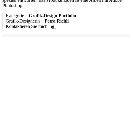
speziell entworfen, das Produktmodell ist eine Arbeit mit Adobe
Photoshop.
Kategorie
Grafik-Design Portfolio
Grafik-Designerin
Petra Richli
Kontaktieren Sie mich
@