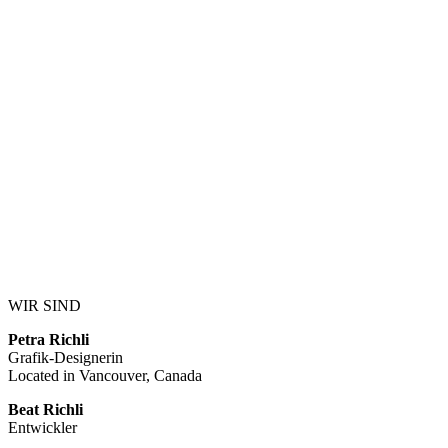
Weinfest Druckmaterial (Grafik-Design Portfolio)
Read more
WIR SIND
Petra Richli
Grafik-Designerin
Located in Vancouver, Canada
Beat Richli
Entwickler