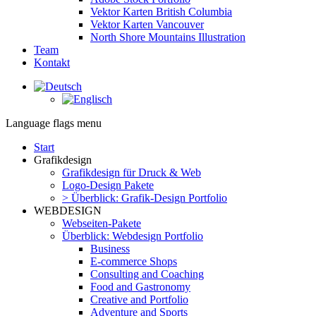
Vektor Karten British Columbia
Vektor Karten Vancouver
North Shore Mountains Illustration
Team
Kontakt
Facebook
page
opens
Language flags menu
in
new
Start
window
Grafikdesign
Grafikdesign für Druck & Web
Logo-Design Pakete
> Überblick: Grafik-Design Portfolio
WEBDESIGN
Webseiten-Pakete
Überblick: Webdesign Portfolio
Business
E-commerce Shops
Consulting and Coaching
Food and Gastronomy
Creative and Portfolio
Adventure and Sports