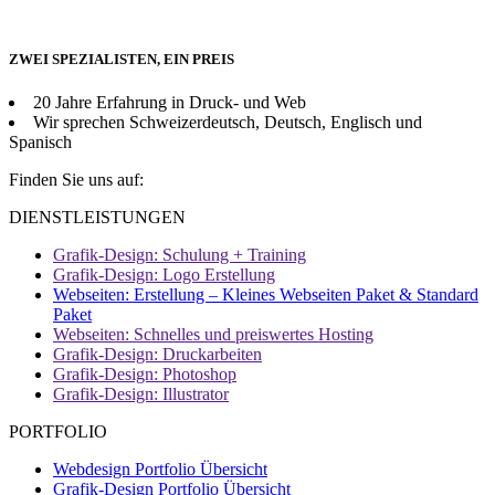
ZWEI SPEZIALISTEN, EIN PREIS
20 Jahre Erfahrung in Druck- und Web
Wir sprechen Schweizerdeutsch, Deutsch, Englisch und
Spanisch
Finden Sie uns auf:
Facebook
DIENSTLEISTUNGEN
page
Grafik-Design: Schulung + Training
opens
Grafik-Design: Logo Erstellung
in
Webseiten: Erstellung – Kleines Webseiten Paket & Standard
new
Paket
window
Webseiten: Schnelles und preiswertes Hosting
Grafik-Design: Druckarbeiten
Grafik-Design: Photoshop
Grafik-Design: Illustrator
PORTFOLIO
Webdesign Portfolio Übersicht
Grafik-Design Portfolio Übersicht