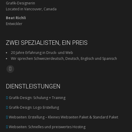
Grafik-Designerin
Located in Vancouver, Canada
Beat Richli
Entwickler
ZWEI SPEZIALISTEN, EIN PREIS
20 Jahre Erfahrung in Druck- und Web
Wir sprechen Schweizerdeutsch, Deutsch, Englisch und Spanisch
Finden Sie uns auf:
Facebook
page
DIENSTLEISTUNGEN
opens
in
Grafik-Design: Schulung + Training
new
Grafik-Design: Logo Erstellung
window
Webseiten: Erstellung – Kleines Webseiten Paket & Standard Paket
Webseiten: Schnelles und preiswertes Hosting